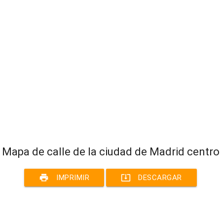
Mapa de calle de la ciudad de Madrid centro
print
system_update_alt
IMPRIMIR
DESCARGAR