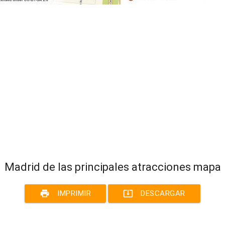
Madrid de las principales atracciones mapa
print
system_update_alt
IMPRIMIR
DESCARGAR