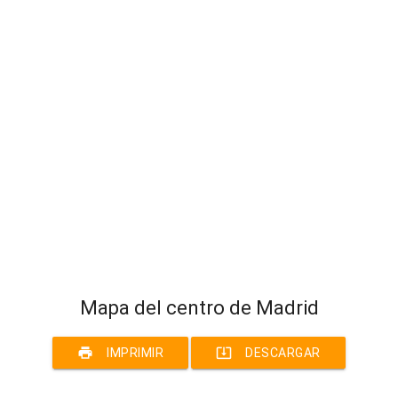
Mapa del centro de Madrid
print
system_update_alt
IMPRIMIR
DESCARGAR