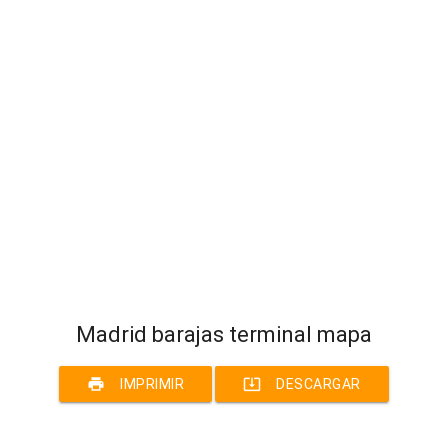
Madrid barajas terminal mapa
print
system_update_alt
IMPRIMIR
DESCARGAR