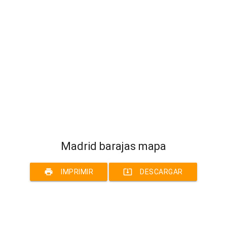
Madrid barajas mapa
print
system_update_alt
IMPRIMIR
DESCARGAR